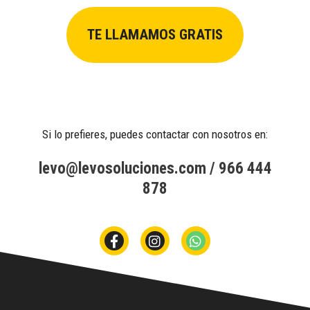
TE LLAMAMOS GRATIS
Si lo prefieres, puedes contactar con nosotros en:
levo@levosoluciones.com
/
966 444
878
F
I
W
a
n
h
c
s
a
e
t
t
b
a
s
o
g
a