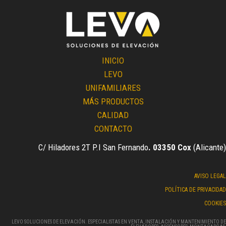
o
r
p
k
a
p
-
m
f
INICIO
LEVO
UNIFAMILIARES
MÁS PRODUCTOS
CALIDAD
CONTACTO
C/ Hiladores 2T P.I San Fernando
. 03350 Cox
(Alicante)
AVISO LEGAL
POLÍTICA DE PRIVACIDAD
COOKIES
LEVO SOLUCIONES DE ELEVACIÓN. ESPECIALISTAS EN VENTA, INSTALACIÓN Y MANTENIMIENTO DE